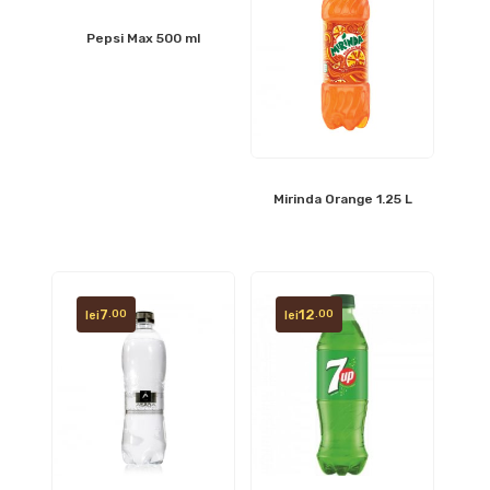
Pepsi Max 500 ml
Mirinda Orange 1.25 L
7
12
.00
.00
lei
lei